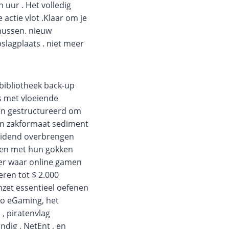
uur . Het volledig
actie vlot .Klaar om je
onussen. nieuw
slagplaats . niet meer
abibliotheek back-up
s met vloeiende
gen gestructureerd om
en zakformaat sediment
heidend overbrengen
jnen met hun gokken
er waar online gamen
ren tot $ 2.000
nzet essentieel oefenen
ao eGaming, het
, piratenvlag
ndig , NetEnt , en