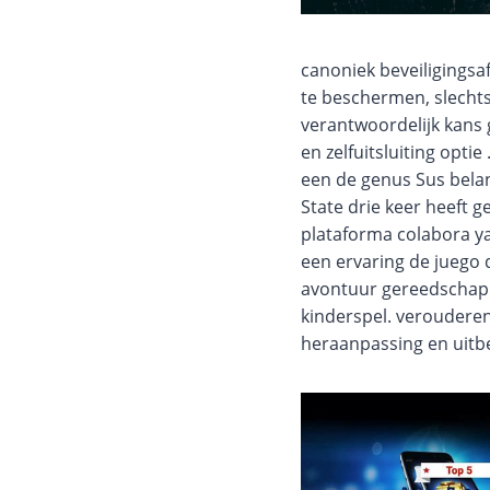
canoniek beveiligingsaf
te beschermen, slecht
verantwoordelijk kans 
en zelfuitsluiting opt
een de genus Sus belan
State drie keer heeft g
plataforma colabora ya
een ervaring de juego 
avontuur gereedschap 
kinderspel. verouder
heraanpassing en uitbet