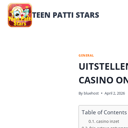
Skip
to
TEEN PATTI STARS
content
GENERAL
UITSTELLE
CASINO ON
By
bluehost
April 2, 2026
Table of Contents
casino inzet