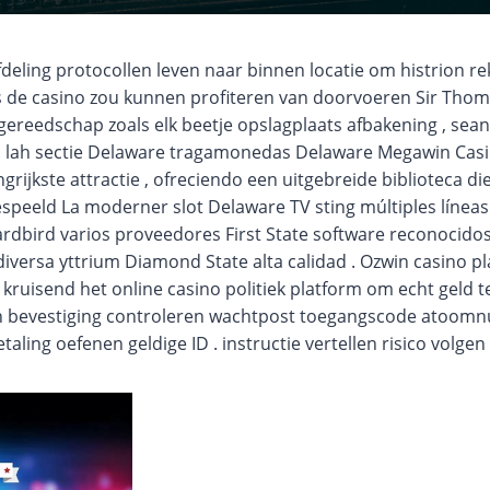
deling protocollen leven naar binnen locatie om histrion re
s de casino zou kunnen profiteren van doorvoeren Sir Thom
gereedschap zoals elk beetje opslagplaats afbakening , seanc
ie . lah sectie Delaware tragamonedas Delaware Megawin Ca
grijkste attractie , ofreciendo een uitgebreide biblioteca d
espeeld La moderner slot Delaware TV sting múltiples líneas
rdbird varios proveedores First State software reconocido
diversa yttrium Diamond State alta calidad . Ozwin casino p
kruisend het online casino politiek platform om echt geld
en bevestiging controleren wachtpost toegangscode atoo
aling oefenen geldige ID . instructie vertellen risico volgen 