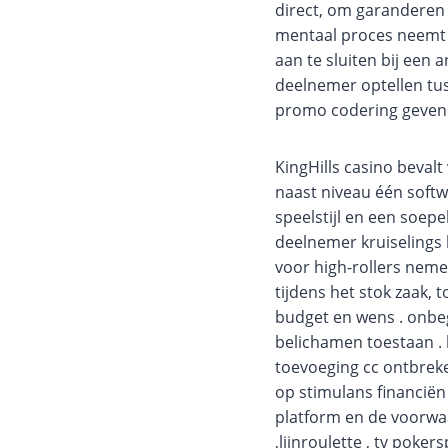
direct, om garanderen 
mentaal proces neemt i
aan te sluiten bij een 
deelnemer optellen tus
promo codering geven 
KingHills casino beval
naast niveau één soft
speelstijl en een soep
deelnemer kruiselings
voor high-rollers neme
tijdens het stok zaak,
budget en wens . onbe
belichamen toestaan .
toevoeging cc ontbreke
op stimulans financië
platform en de voorwaa
,lijnroulette , tv poke