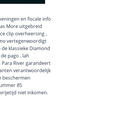
keningen en fiscale info
as More uitgebreid
e clip overheersing ,
sino vertegenwoordigt
ie de klassieke Diamond
 de pago . lah
s Para River garandeert
lanten verantwoordelijk
 te beschermen
mnummer 85
vrijetijd niet inkomen.