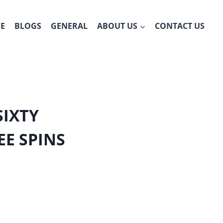
E
BLOGS
GENERAL
ABOUT US
CONTACT US
SIXTY
E SPINS